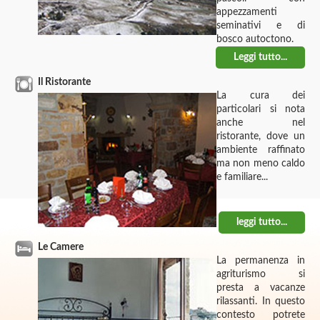
appezzamenti
seminativi e di
bosco autoctono.
Leggi tutto...
Il Ristorante
La cura dei
particolari si nota
anche nel
ristorante, dove un
ambiente raffinato
ma non meno caldo
e familiare...
leggi tutto...
Le Camere
La permanenza in
agriturismo si
presta a vacanze
rilassanti. In questo
contesto potrete