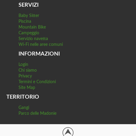
SERVIZI
Baby Sitter
Piscina
Mountain Bike
Campeggio
Servizio navetta
Wi-Fi nelle aree comuni
INFORMAZIONI
Login
Chi siamo
Privacy
Termini e Condizioni
Site Map
TERRITORIO
Gangi
Parco delle Madonie