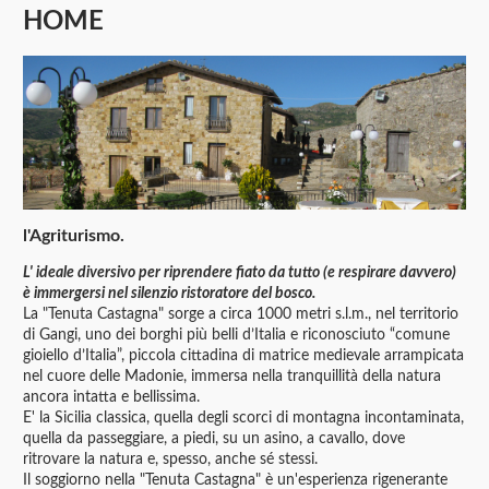
HOME
M
l'Agriturismo.
L' ideale diversivo per riprendere fiato da tutto (e respirare davvero)
è immergersi nel silenzio ristoratore del bosco.
La "Tenuta Castagna" sorge a circa 1000 metri s.l.m., nel territorio
di Gangi, uno dei borghi più belli d’Italia e riconosciuto “comune
gioiello d’Italia”, piccola cittadina di matrice medievale arrampicata
nel cuore delle Madonie, immersa nella tranquillità della natura
ancora intatta e bellissima.
E' la Sicilia classica, quella degli scorci di montagna incontaminata,
quella da passeggiare, a piedi, su un asino, a cavallo, dove
ritrovare la natura e, spesso, anche sé stessi.
Il soggiorno nella "Tenuta Castagna" è un'esperienza rigenerante