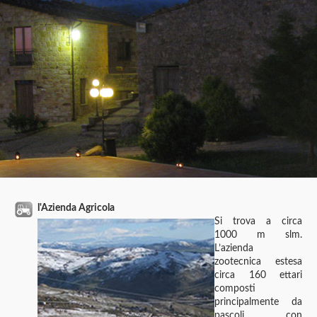
l'Azienda Agricola
Si trova a circa
1000 m slm.
L’azienda
zootecnica estesa
circa 160 ettari
composti
principalmente da
pascoli con