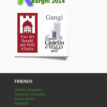
FRIENDS
Galleria fotografica
Facebook comments
Dicono di noi
Registrati