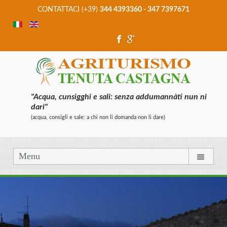
CONTATTACI (+39)
344 4393360 - 347 7397671
"Acqua, cunsigghi e sali: senza addumannàti nun ni
dari"
(acqua, consigli e sale: a chi non li domanda non li dare)
Menu